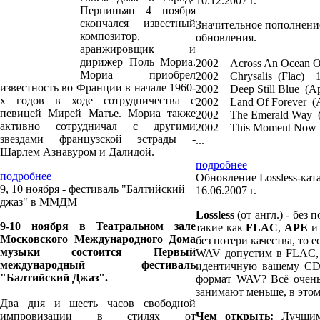
10.12.2007 г.
Перпиньян 4 ноября
скончался известный
Значительное пополнение
композитор,
обновления.
аранжировщик и
дирижер Поль Мориа.
2002 Across An Ocean
Мориа приобрел
2002 Chrysalis (Flac
известность во Франции в начале 1960-
2002 Deep Still Blue
х годов в ходе сотрудничества с
2002 Land Of Forever
певицей Мирей Матье. Мориа также
2002 The Emerald Wa
активно сотрудничал с другими
2002 This Moment Now
звездами французской эстрады -
...
Шарлем Азнавуром и Далидой.
подробнее
подробнее
Обновление Lossless-кат
9, 10 ноября - фестиваль "Балтийский
16.06.2007 г.
джаз" в ММДМ
Lossless
(от англ.) - без 
9-10 ноября в Театральном зале
такие как
FLAC
,
APE
Московского Международного Дома
без потери качества, то 
музыки состоится Первый
WAV допустим в FLAC, 
международный фестиваль
идентичную вашему CD б
"Балтийский Джаз".
формат WAV? Всё очень
занимают меньше, в этом
Два дня и шесть часов свободной
импровизации в стилях от
Чем открыть:
Лучшим 