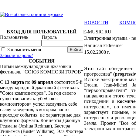
НОВОСТИ
КОМП
ВХОД ДЛЯ ПОЛЬЗОВАТЕЛЕЙ
E-MUSIC.RU
Пользователь
Пароль
Электронная музыка - new
Написал Eldreamer
Запомнить меня
15.02.2008 г.
Забыли пароль?
СОБЫТИЯ
Пятый международный джазовый
Этот сайт объединяет
фестиваль "СОЮЗ КОМПОЗИТОРОВ"
прогрессива"
(progressiv
Истоки электронной музы
C
13 марта
по
09 апреля
состоится 5-й
Dream, Jean-Michel J
международный джазовый фестиваль
"первооткрыватели" э
"Союз композиторов". За год своего
направления этого теч
существования клуб «Союз
психоделии и
космиче
композиторов» успел заслужить себе
интересным, но именн
славу заведения, в котором часто
здравствует поныне, 
проходят события, не характерные для
интересных и революцио
клубного формата. Концерты Джошуа
Земля. Проект "Все о
Редмана (Joshua Redman), Бастера
электронных пространст
Уильямса (Buster Williams), Эла Фостера