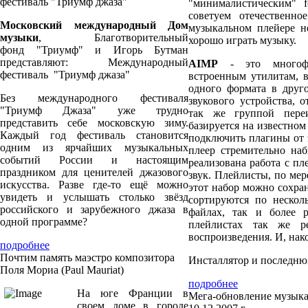
фестиваль "Триумф джаза"
"минималистическим" 
советуем отечественн
Московский международный Дом
музыкальном плейере н
музыки
, Благотворительный
хорошо играть музыку.
фонд "Триумф" и Игорь Бутман
представляют: Международный
AIMP
- это многофун
фестиваль "Триумф джаза"
встроенным утилитам, в
одного формата в друго
Без международного фестиваля
звукового устройства, 
"Триумф Джаза" уже трудно
так же группой пере
представить себе московскую зиму.
базируется на известном
Каждый год фестиваль становится
подключить плагины от 
одним из ярчайших музыкальных
плеер стремительно наб
событий России и настоящим
реализована работа с пл
праздником для ценителей джазового
звук. Плейлисты, по мер
искусства. Разве где-то ещё можно
этот набор можно сохра
увидеть и услышать столько звёзд
сортируются по нескол
российского и зарубежного джаза в
файлах, так и более р
одной программе?
плейлистах так же ре
воспроизведения. И, 
подробнее
Почтим память маэстро композитора
Инсталлятор и последню
Поля Мориа (Paul Mauriat)
подробнее
На юге Франции в
Мега-обновление музыкал
своем доме в городе