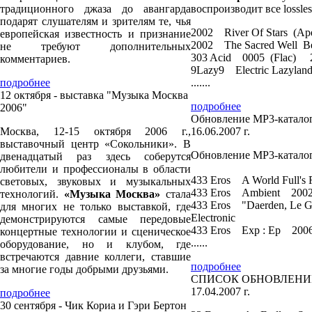
традиционного джаза до авангарда
воспроизводит все lossle
подарят слушателям и зрителям те, чья
2002 River Of Stars 
европейская известность и признание
2002 The Sacred Well
не требуют дополнительных
303 Acid 0005 (Flac)
комментариев.
9Lazy9 Electric Lazyl
подробнее
.......
12 октября - выставка "Музыка Москва
подробнее
2006"
Обновление MP3-каталог
Москва, 12-15 октября 2006 г.,
16.06.2007 г.
выставочный центр «Сокольники». В
Обновление MP3-каталог
двенадцатый раз здесь соберутся
любители и профессионалы в области
433 Eros A World Full'
световых, звуковых и музыкальных
433 Eros Ambient 2002
технологий.
«Музыка Москва»
стала
433 Eros "Daerden, Le
для многих не только выставкой, где
Electronic
демонстрируются самые передовые
433 Eros Exp : Ep 200
концертные технологии и сценическое
......
оборудование, но и клубом, где
встречаются давние коллеги, ставшие
подробнее
за многие годы добрыми друзьями.
СПИСОК ОБНОВЛЕНИЙ M
17.04.2007 г.
подробнее
30 сентября - Чик Кориа и Гэри Бертон