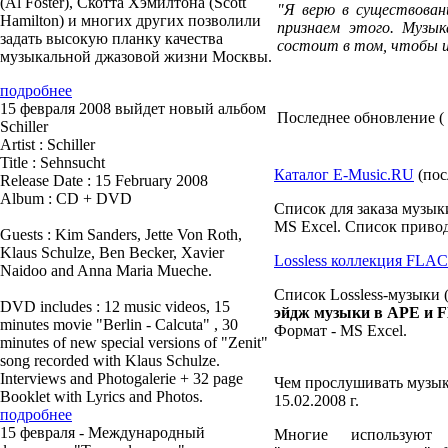
(Al Foster), Скотта Хэмилтона (Scott
"Я верю в существован
Hamilton) и многих других позволили
признаем этого. Музык
задать высокую планку качества
состоит в том, чтобы и
музыкальной джазовой жизни Москвы.
подробнее
15 февраля 2008 выйдет новый альбом
Последнее обновление ( 0
Schiller
Artist : Schiller
Title : Sehnsucht
Каталог E-Music.RU
(пос
Release Date : 15 February 2008
Album : CD + DVD
Список для заказа музык
MS Excel. Список привод
Guests : Kim Sanders, Jette Von Roth,
Klaus Schulze, Ben Becker, Xavier
Lossless коллекция FLA
Naidoo and Anna Maria Mueche.
Список Lossless-музыки (
DVD includes : 12 music videos, 15
эйдж музыки в APE и 
minutes movie "Berlin - Calcuta" , 30
Формат - MS Excel.
minutes of new special versions of "Zenit"
song recorded with Klaus Schulze.
Interviews and Photogalerie + 32 page
Чем прослушивать музык
Booklet with Lyrics and Photos.
15.02.2008 г.
подробнее
15 февраля - Международный
Многие использую