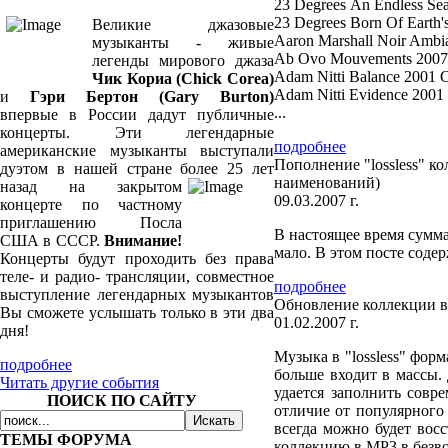
23 Degrees An Endless Se
23 Degrees Born Of Earth
Великие джазовые
Aaron Marshall Noir Ambi
музыканты - живые
Ab Ovo Mouvements 2007 
легенды мирового джаза
Adam Nitti Balance 2001 
Чик Кориа (Chick Corea)
Adam Nitti Evidence 2001
и
Гэри Бертон (Gary Burton)
...
впервые в России дадут публичные
концерты. Эти легендарные
подробнее
американские музыканты выступали
Пополнение "lossless" 
дуэтом в нашей стране более 25
лет
наименований)
назад на закрытом
09.03.2007 г.
концерте по частному
приглашению Посла
В настоящее время суммар
США в СССР.
Внимание!
мало. В этом посте соде
Концерты будут проходить без права
теле- и радио- трансляции, совместное
подробнее
выступление легендарных музыкантов
Обновление коллекции в
Вы сможете услышать только в эти два
01.02.2007 г.
дня!
Музыка в "lossless" форм
подробнее
больше входит в массы. 
Читать другие события
удается заполнить совр
ПОИСК ПО САЙТУ
отличие от популярного
всегда можно будет вос
ТЕМЫ ФОРУМА
коллекцию в MP3 в безво